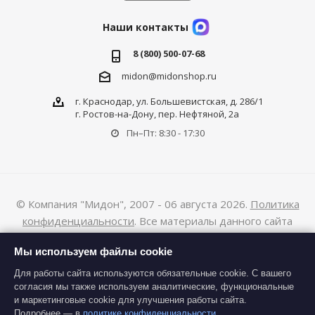
Наши контакты
8 (800) 500-07-68
midon@midonshop.ru
г. Краснодар, ул. Большевистская, д. 286/1
г. Ростов-на-Дону, пер. Нефтяной, 2а
Пн–Пт: 8:30 - 17:30
© Компания "Мидон", 2007 - 06 августа 2026.
Политика
конфиденциальности
. Все материалы данного сайта
являются объектами авторского права (в том числе дизайн).
Мы используем файлы cookie
Запрещается копирование, распространение (в том числе
путем копирования на другие сайты и ресурсы в Интернете)
Для работы сайта используются обязательные cookie. С вашего
согласия мы также используем аналитические, функциональные
или любое иное использование информации и объектов без
и маркетинговые cookie для улучшения работы сайта.
предварительного согласия правообладателя.
Подробнее — в
политике конфиденциальности
.