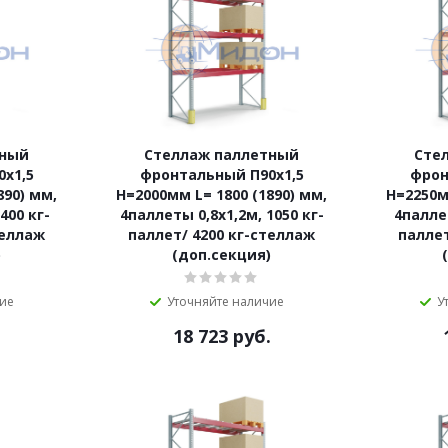
тный
Стеллаж паллетный
Сте
х1,5
фронтальный П90х1,5
фрон
890) мм,
Н=2000мм L= 1800 (1890) мм,
Н=2250м
400 кг-
4паллеты 0,8х1,2м, 1050 кг-
4паллет
теллаж
паллет/ 4200 кг-стеллаж
паллет
)
(доп.секция)
чие
Уточняйте наличие
У
.
18 723
руб.