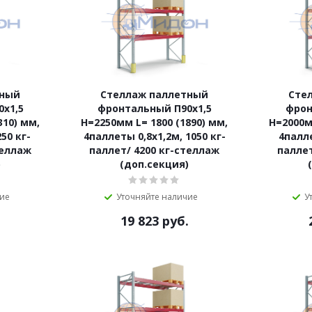
тный
Стеллаж паллетный
Сте
х1,5
фронтальный П90х1,5
фрон
310) мм,
Н=2250мм L= 1800 (1890) мм,
Н=2000м
50 кг-
4паллеты 0,8х1,2м, 1050 кг-
4палле
теллаж
паллет/ 4200 кг-стеллаж
паллет
)
(доп.секция)
чие
Уточняйте наличие
У
.
19 823
руб.