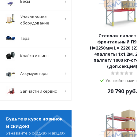
Весы
Упаковочное
оборудование
Стеллаж палле
Тара
фронтальный П90
Н=2250мм L= 2220 (2
4паллеты 1х1,2м, 2
Колёса и шины
паллет/ 1000 кг-с
(доп.секция
Аккумуляторы
Уточняйте нали
20 790
руб
Запчасти и сервис
Будьте в курсе новинок
и скидок!
Узнавайте о скидках и акциях