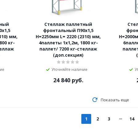
тный
Стеллаж паллетный
Сте
х1,5
фронтальный П90х1,5
фрон
310) мм,
Н=2250мм L= 2220 (2310) мм,
Н=2000м
800 кг-
4паллеты 1х1,2м, 1800 кг-
6палле
теллаж
паллет/ 7200 кг-стеллаж
паллет
)
(доп.секция)
чие
Уточняйте наличие
У
.
24 840
руб.
Показать еще
1
2
3
14