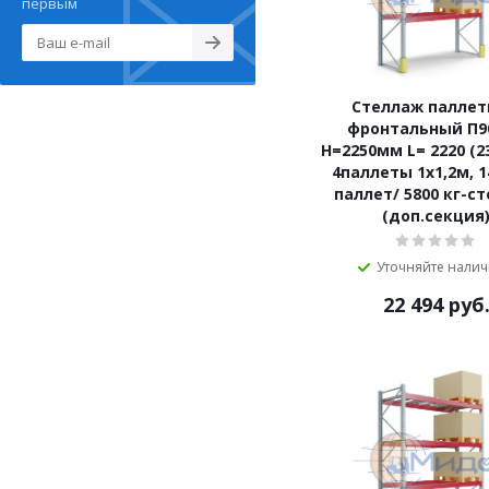
первым
Стеллаж палле
фронтальный П90
Н=2250мм L= 2220 (2
4паллеты 1х1,2м, 1
паллет/ 5800 кг-с
(доп.секция
Уточняйте нали
22 494
руб