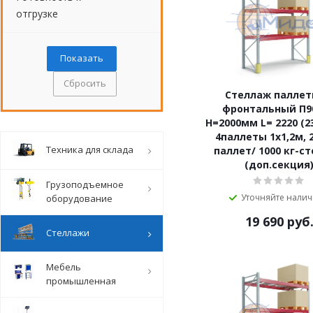
отгрузке
Сбросить
Стеллаж палле
фронтальный П90
Н=2000мм L= 2220 (2
4паллеты 1х1,2м, 2
Техника для склада
паллет/ 1000 кг-с
(доп.секция
Грузоподъемное
Уточняйте нали
оборудование
19 690
руб
Стеллажи
Мебель
промышленная