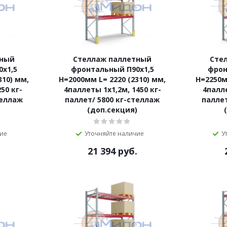
тный
Стеллаж паллетный
Сте
х1,5
фронтальный П90х1,5
фрон
310) мм,
Н=2000мм L= 2220 (2310) мм,
Н=2250м
50 кг-
4паллеты 1х1,2м, 1450 кг-
4палле
теллаж
паллет/ 5800 кг-стеллаж
паллет
)
(доп.секция)
чие
Уточняйте наличие
У
.
21 394
руб.