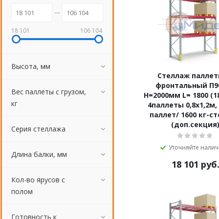
18 101
106 104
Высота, мм
Стеллаж палле
фронтальный П90
Вес паллеты с грузом,
Н=2000мм L= 1800 (1
кг
4паллеты 0,8х1,2м, 
паллет/ 1600 кг-с
(доп.секция
Серия стеллажа
Уточняйте нали
Длина балки, мм
18 101
руб
Кол-во ярусов с
полом
Готовность к