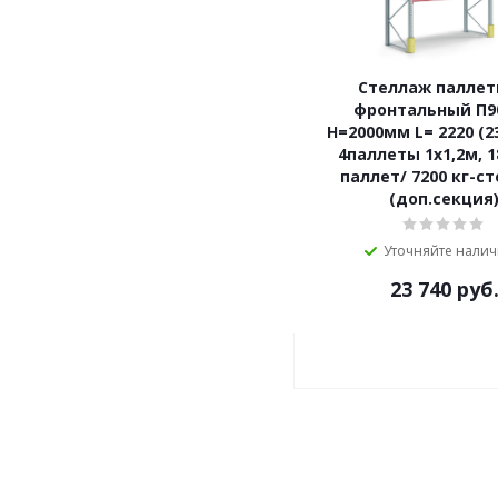
Стеллаж палле
фронтальный П90
Н=2000мм L= 2220 (2
4паллеты 1х1,2м, 1
паллет/ 7200 кг-с
(доп.секция
Уточняйте нали
23 740
руб