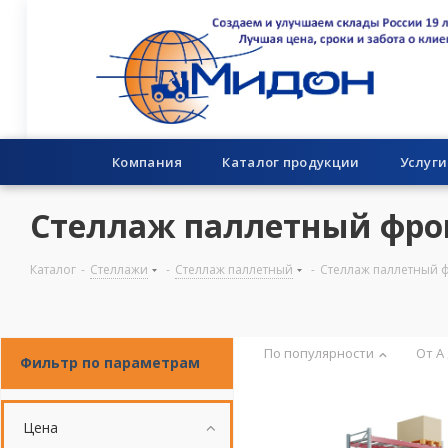
Компания
Каталог продукции
Услуги
Стеллаж паллетный фро
Каталог
-
Стеллажи
-
Стеллаж паллетный
-
Стеллаж паллетный ф
По популярности
От А
Фильтр по параметрам
Цена