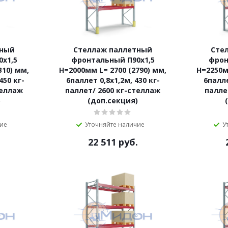
тный
Стеллаж паллетный
Сте
х1,5
фронтальный П90х1,5
фрон
310) мм,
Н=2000мм L= 2700 (2790) мм,
Н=2250м
450 кг-
6паллет 0,8х1,2м, 430 кг-
6палле
теллаж
паллет/ 2600 кг-стеллаж
палле
)
(доп.секция)
чие
Уточняйте наличие
У
.
22 511
руб.