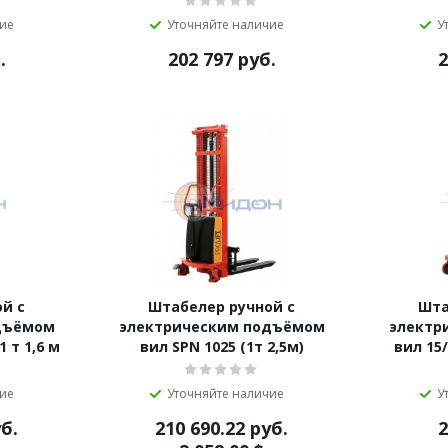
чие
Уточняйте наличие
У
.
202 797
руб.
2
й с
Штабелер ручной с
Шта
дъёмом
электрическим подъёмом
электр
 т 1,6 м
вил SPN 1025 (1т 2,5м)
вил 15/
чие
Уточняйте наличие
У
б.
210 690.22
руб.
2