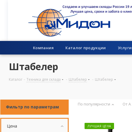
Компания
Каталог продукции
Услуги
Штабелер
Каталог
-
Техника для склада
-
Штабелер
-
Штабелер
По популярности
От А
Фильтр по параметрам
Цена
ЛУЧШАЯ ЦЕНА