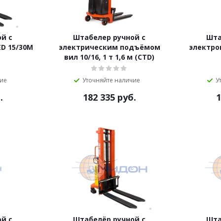
й с
Штабелер ручной с
Шта
D 15/30M
электрическим подъёмом
электро
вил 10/16, 1 т 1,6 м (CTD)
чие
Уточняйте наличие
У
.
182 335
руб.
1
й с
Штабелёр ручной с
Шта