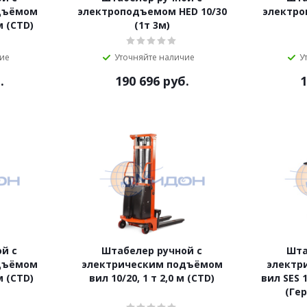
дъёмом
электроподъемом HED 10/30
электро
 м (CTD)
(1т 3м)
чие
Уточняйте наличие
У
.
190 696
руб.
1
й с
Штабелер ручной с
Шта
дъёмом
электрическим подъёмом
электр
 м (CTD)
вил 10/20, 1 т 2,0 м (CTD)
вил SES 
(Гер