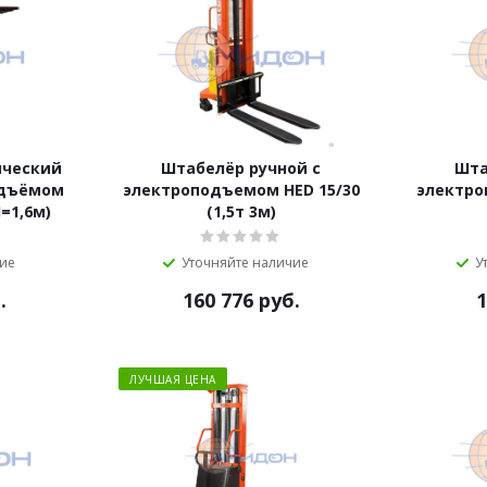
ический
Штабелёр ручной с
Шта
одъёмом
электроподъемом HED 15/30
электро
Н=1,6м)
(1,5т 3м)
чие
Уточняйте наличие
У
.
160 776
руб.
1
ЛУЧШАЯ ЦЕНА