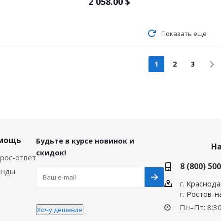
2 058.00
$
Показать еще
1
2
3
мощь
Будьте в курсе новинок и
Н
скидок!
рос-ответ
8 (800) 50
енды
г. Краснода
г. Ростов-
Пн–Пт: 8:30
Хочу дешевле