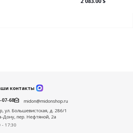
2 083.00
$
аши контакты
0-07-68
midon@midonshop.ru
р, ул. Большевистская, д. 286/1
на-Дону, пер. Нефтяной, 2а
 - 17:30