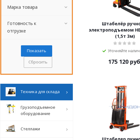
Марка товара
Готовность к
Штабелёр ручно
электроподъемом HE
отгрузке
(1,5т 3м)
Уточняйте нали
175 120
руб
Сбросить
Техника для склада
Грузоподъемное
оборудование
Стеллажи
Штабелер ручно