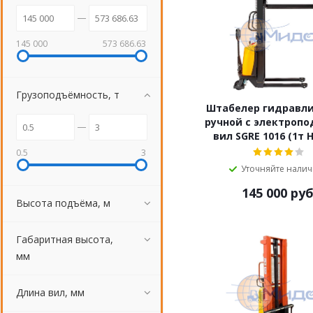
145 000
573 686.63
Грузоподъёмность, т
Штабелер гидравл
ручной c электроп
вил SGRE 1016 (1т 
0.5
3
Уточняйте нали
145 000
руб
Высота подъёма, м
Габаритная высота,
мм
Длина вил, мм