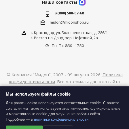
Наши контакты
8 (800) 500-07-68
midon@midonshop.ru
г. Краснодар, ул. Большевистская, д. 286/1
г. Ростов-на-Дону, пер. Нефтяной, 2а
Пн–Пт: 8:30 - 17:30
© Компания "Мидон", 2007 - 09 августа 2026.
Политика
конфиденциальности
. Все материалы данного сайта
являются объектами авторского права (в том числе дизайн).
Мы используем файлы cookie
Запрещается копирование, распространение (в том числе
путем копирования на другие сайты и ресурсы в Интернете)
Для работы сайта используются обязательные cookie. С вашего
согласия мы также используем аналитические, функциональные
или любое иное использование информации и объектов без
и маркетинговые cookie для улучшения работы сайта.
предварительного согласия правообладателя.
Подробнее — в
политике конфиденциальности
.