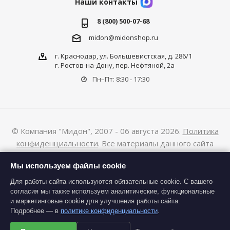
Наши контакты
8 (800) 500-07-68
midon@midonshop.ru
г. Краснодар, ул. Большевистская, д. 286/1
г. Ростов-на-Дону, пер. Нефтяной, 2а
Пн–Пт: 8:30 - 17:30
© Компания "Мидон", 2007 - 06 августа 2026.
Политика
конфиденциальности
. Все материалы данного сайта
являются объектами авторского права (в том числе дизайн).
Мы используем файлы cookie
Запрещается копирование, распространение (в том числе
путем копирования на другие сайты и ресурсы в Интернете)
Для работы сайта используются обязательные cookie. С вашего
согласия мы также используем аналитические, функциональные
или любое иное использование информации и объектов без
и маркетинговые cookie для улучшения работы сайта.
предварительного согласия правообладателя.
Подробнее — в
политике конфиденциальности
.