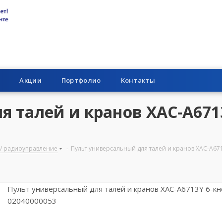
Акции
Портфолио
Контакты
 талей и кранов XAC-A6713
т/ радиоуправление
-
Пульт универсальный для талей и кранов XAC-A671
Пульт универсальный для талей и кранов XAC-A6713Y 6-кно
02040000053