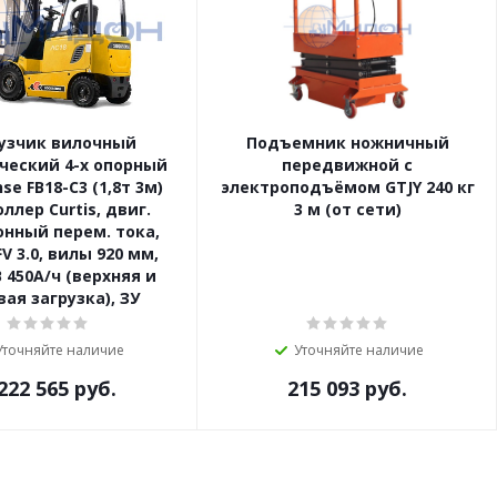
узчик вилочный
Подъемник ножничный
ческий 4-х опорный
передвижной с
se FB18-C3 (1,8т 3м)
электроподъёмом GTJY 240 кг
ллер Curtis, двиг.
3 м (от сети)
онный перем. тока,
V 3.0, вилы 920 мм,
 450А/ч (верхняя и
ая загрузка), ЗУ
Уточняйте наличие
Уточняйте наличие
222 565
руб.
215 093
руб.