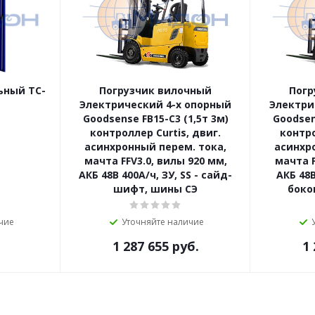
ьный TC-
Погрузчик вилочный
Погр
Электрический 4-х опорный
Электри
Goodsense FB15-C3 (1,5т 3м)
Goodsen
контроллер Curtis, двиг.
контро
асинхронный перем. тока,
асинхр
мачта FFV3.0, вилы 920 мм,
мачта F
АКБ 48В 400А/ч, ЗУ, SS - сайд-
АКБ 48В
шифт, шины СЭ
боков
чие
Уточняйте наличие
1 287 655
руб.
1 