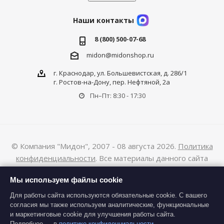
Наши контакты
8 (800) 500-07-68
midon@midonshop.ru
г. Краснодар, ул. Большевистская, д. 286/1
г. Ростов-на-Дону, пер. Нефтяной, 2а
Пн–Пт: 8:30 - 17:30
© Компания "Мидон", 2007 - 08 августа 2026.
Политика
конфиденциальности
. Все материалы данного сайта
являются объектами авторского права (в том числе дизайн).
Мы используем файлы cookie
Запрещается копирование, распространение (в том числе
путем копирования на другие сайты и ресурсы в Интернете)
Для работы сайта используются обязательные cookie. С вашего
согласия мы также используем аналитические, функциональные
или любое иное использование информации и объектов без
и маркетинговые cookie для улучшения работы сайта.
предварительного согласия правообладателя.
Подробнее — в
политике конфиденциальности
.