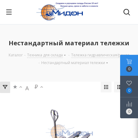
Нестандартный материал тележки
Каталог
-
Техника для склада
-
Тележка гидравлическая/рохля
-
Нестандартный материал тележки
0
0
0