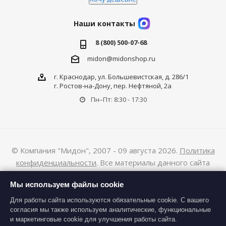
Наши контакты
8 (800) 500-07-68
midon@midonshop.ru
г. Краснодар, ул. Большевистская, д. 286/1
г. Ростов-на-Дону, пер. Нефтяной, 2а
Пн–Пт: 8:30 - 17:30
© Компания "Мидон", 2007 - 09 августа 2026.
Политика
конфиденциальности
. Все материалы данного сайта
являются объектами авторского права (в том числе дизайн).
Мы используем файлы cookie
Запрещается копирование, распространение (в том числе
путем копирования на другие сайты и ресурсы в Интернете)
Для работы сайта используются обязательные cookie. С вашего
согласия мы также используем аналитические, функциональные
или любое иное использование информации и объектов без
и маркетинговые cookie для улучшения работы сайта.
предварительного согласия правообладателя.