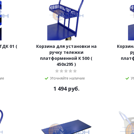
ТДК 01 (
Корзина для установки на
Корзин
ручку тележки
р
платформенной К 500 (
платф
450х295 )
чие
Уточняйте наличие
У
1 494
руб.