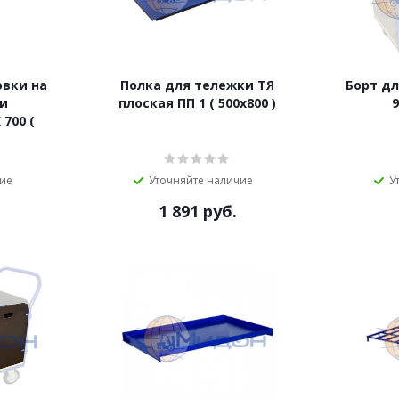
овки на
Полка для тележки ТЯ
Борт д
и
плоская ПП 1 ( 500х800 )
9
700 (
чие
Уточняйте наличие
У
1 891
руб.