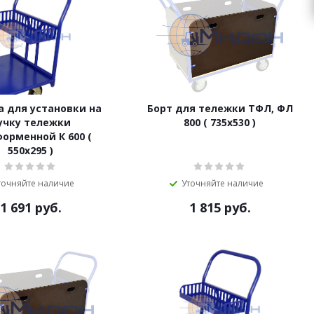
а для установки на
Борт для тележки ТФЛ, ФЛ
учку тележки
800 ( 735х530 )
орменной К 600 (
550х295 )
точняйте наличие
Уточняйте наличие
1 691
руб.
1 815
руб.