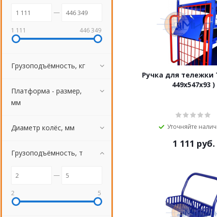
1 111
446 349
Грузоподъёмность, кг
Ручка для тележки 
449х547х93 )
Платформа - размер,
мм
Уточняйте нали
Диаметр колёс, мм
1 111
руб.
Грузоподъёмность, т
2
5