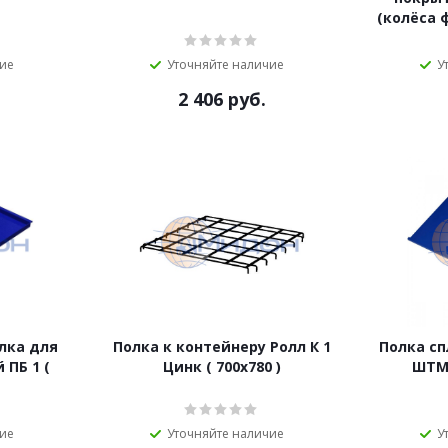
(колёса ф
чие
Уточняйте наличие
У
2 406
руб.
лка для
Полка к контейнеру Ролл К 1
Полка с
 ПБ 1 (
Цинк ( 700х780 )
ШТМ,
чие
Уточняйте наличие
У