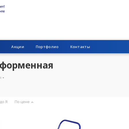
Акции
Портфолио
Контакты
тформенная
я
 до Я
По цене