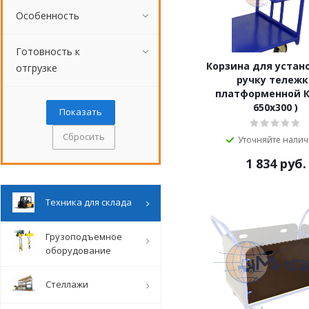
Особенность
Готовность к
Корзина для устан
отгрузке
ручку тележк
платформенной К 
650х300 )
Сбросить
Уточняйте нали
1 834
руб.
Техника для склада
Грузоподъемное
оборудование
Стеллажи