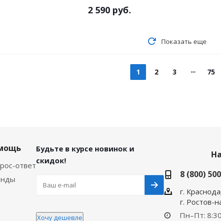
2 590
руб.
Показать еще
1
2
3
75
мощь
Будьте в курсе новинок и
Н
скидок!
рос-ответ
8 (800) 50
енды
г. Краснода
г. Ростов-
Пн–Пт: 8:30
Хочу дешевле