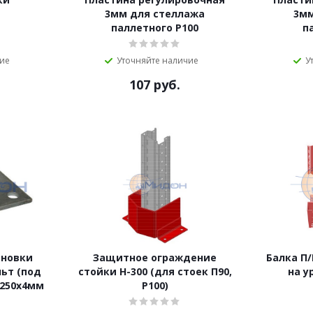
3мм для стеллажа
3мм
паллетного Р100
п
чие
Уточняйте наличие
У
107
руб.
ановки
Защитное ограждение
Балка П/
ьт (под
стойки Н-300 (для стоек П90,
на у
х250х4мм
Р100)