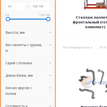
54
106 104
Стеллаж палле
фронтальный (го
комплект)
Высота, мм
Вес паллеты с грузом,
По популярности
От А
кг
Серия стеллажа
Длина балки, мм
Кол-во ярусов с
полом
Готовность к
Фиксатор бал