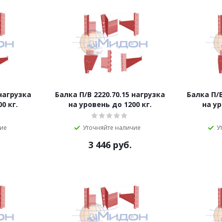
 нагрузка
Балка П/B 2220.70.15 нагрузка
Балка П/B
0 кг.
на уровень до 1200 кг.
на ур
чие
Уточняйте наличие
У
3 446
руб.