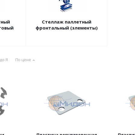
тный
Стеллаж паллетный
товый
фронтальный (элементы)
 до Я
По цене
ки
Пластина регулировочная
Пласти