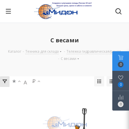
С весами
Каталог
-
Техника для склада
-
Тележка гидравлическая/рохля
-
С весами
0
0
0