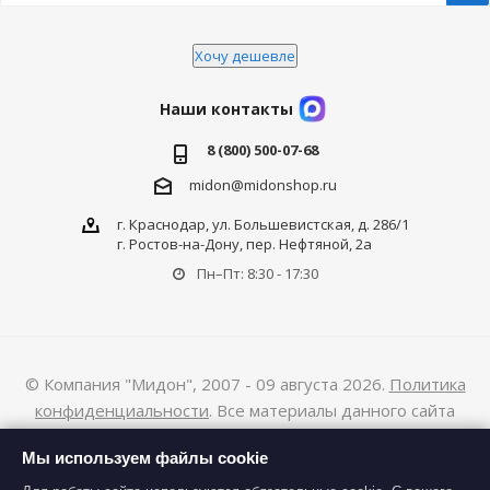
Хочу дешевле
Наши контакты
8 (800) 500-07-68
midon@midonshop.ru
г. Краснодар, ул. Большевистская, д. 286/1
г. Ростов-на-Дону, пер. Нефтяной, 2а
Пн–Пт: 8:30 - 17:30
© Компания "Мидон", 2007 - 09 августа 2026.
Политика
конфиденциальности
. Все материалы данного сайта
являются объектами авторского права (в том числе дизайн).
Мы используем файлы cookie
Запрещается копирование, распространение (в том числе
путем копирования на другие сайты и ресурсы в Интернете)