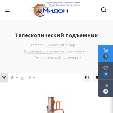
Телескопический подъемник
Каталог
-
Техника для склада
-
Подъемник монтажный передвижной
-
0
Телескопический подъемник
0
0