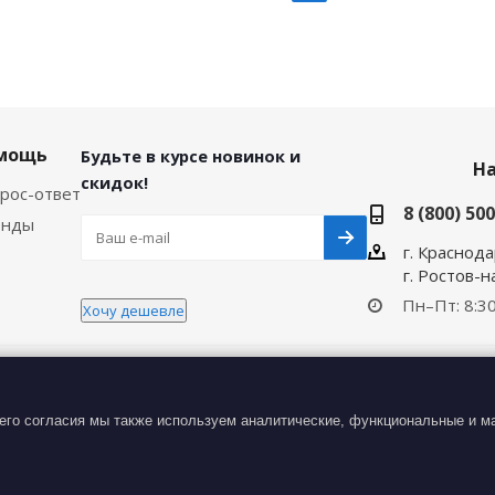
мощь
Будьте в курсе новинок и
Н
скидок!
рос-ответ
8 (800) 50
енды
г. Краснода
г. Ростов-
Пн–Пт: 8:30
Хочу дешевле
иденциальности
. Все материалы данного сайта являются объе
тем копирования на другие сайты и ресурсы в Интернете) и
его согласия мы также используем аналитические, функциональные и ма