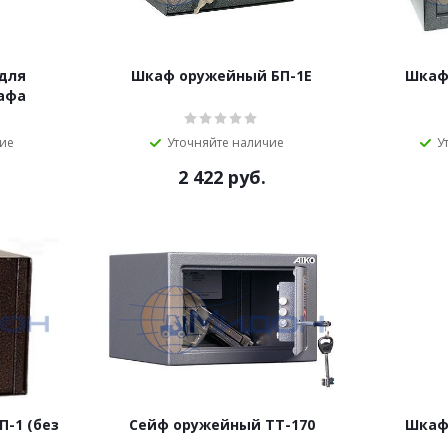
для
Шкаф оружейный БП-1Е
Шкаф
афа
чие
Уточняйте наличие
У
2 422
руб.
-1 (без
Сейф оружейный TT-170
Шкаф