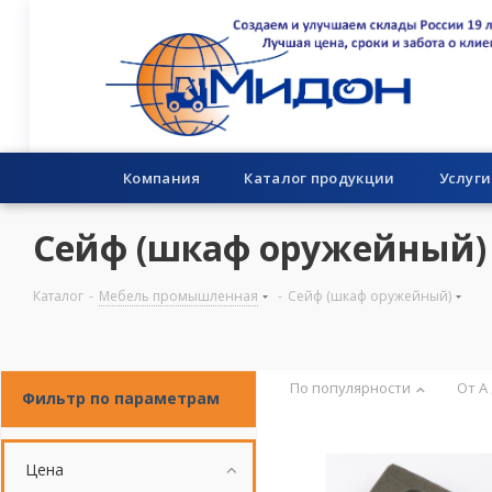
Компания
Каталог продукции
Услуги
Сейф (шкаф оружейный)
Каталог
-
Мебель промышленная
-
Сейф (шкаф оружейный)
По популярности
От А
Фильтр по параметрам
Цена