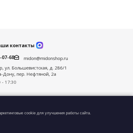
аши контакты
0-07-68
midon@midonshop.ru
р, ул. Большевистская, д. 286/1
на-Дону, пер. Нефтяной, 2а
 - 17:30
ктами авторского права (в том числе дизайн).
ли любое иное использование информации и объектов без
ркетинговые cookie для улучшения работы сайта.