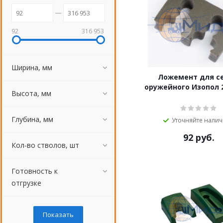
92
316 953
Ширина, мм
Ложемент для с
оружейного Изопол 
Высота, мм
Глубина, мм
Уточняйте нали
92
руб.
Кол-во стволов, шт
Готовность к
отгрузке