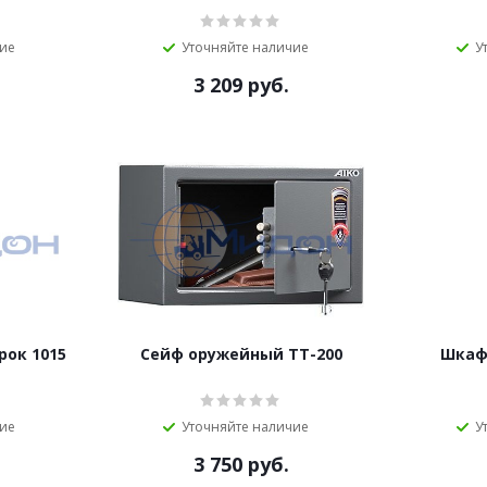
чие
Уточняйте наличие
У
3 209
руб.
ок 1015
Сейф оружейный TT-200
Шкаф
чие
Уточняйте наличие
У
3 750
руб.