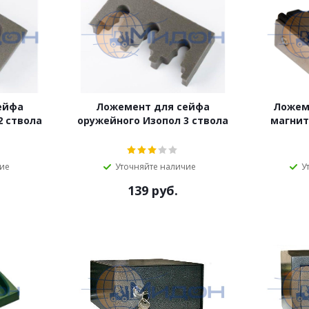
ейфа
Ложемент для сейфа
Ложем
2 ствола
оружейного Изопол 3 ствола
магнит
чие
Уточняйте наличие
У
139
руб.