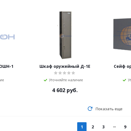
ОШН-1
Шкаф оружейный Д-1Е
Сейф о
чие
Уточняйте наличие
У
4 602
руб.
Показать еще
1
2
3
9