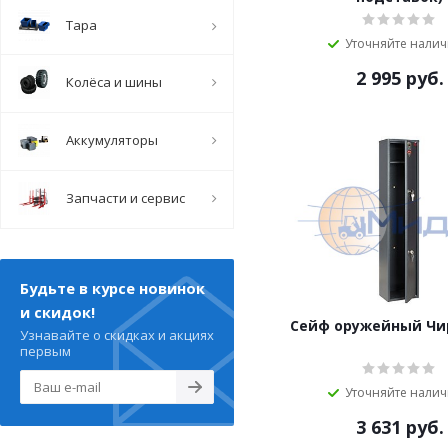
Тара
Уточняйте нали
2 995
руб.
Колёса и шины
Аккумуляторы
Запчасти и сервис
Будьте в курсе новинок
и скидок!
Сейф оружейный Чир
Узнавайте о скидках и акциях
первым
Уточняйте нали
3 631
руб.