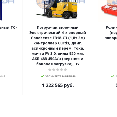
ьный TC-
Погрузчик вилочный
Роли
Электрический 4-х опорный
(по
Goodsense FB18-C3 (1,8т 3м)
поворо
контроллер Curtis, двиг.
асинхронный перем. тока,
мачта FV 3.0, вилы 920 мм,
АКБ 48В 450А/ч (верхняя и
боковая загрузка), ЗУ
чие
Уточняйте наличие
1 222 565
руб.