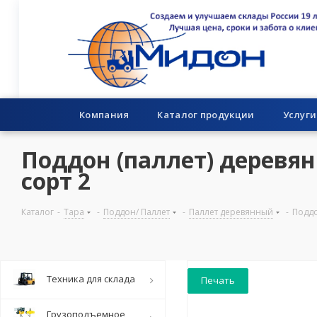
Компания
Каталог продукции
Услуги
Поддон (паллет) деревянн
сорт 2
Каталог
-
Тара
-
Поддон/ Паллет
-
Паллет деревянный
-
Поддо
Техника для склада
Печать
Грузоподъемное